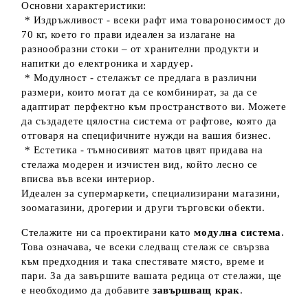
Основни характеристики:
* Издръжливост - всеки рафт има товароносимост до
70 кг, което го прави идеален за излагане на
разнообразни стоки – от хранителни продукти и
напитки до електроника и хардуер.
* Модулност - стелажът се предлага в различни
размери, които могат да се комбинират, за да се
адаптират перфектно към пространството ви. Можете
да създадете цялостна система от рафтове, която да
отговаря на специфичните нужди на вашия бизнес.
* Естетика - тъмносивият матов цвят придава на
стелажа модерен и изчистен вид, който лесно се
вписва във всеки интериор.
Идеален за супермаркети, специализирани магазини,
зоомагазини, дрогерии и други търговски обекти.
Стелажите ни са проектирани като
модулна система
.
Това означава, че всеки следващ стелаж се свързва
към предходния и така спестявате място, време и
пари. За да завършите вашата редица от стелажи, ще
е необходимо да добавите
завършващ крак
.