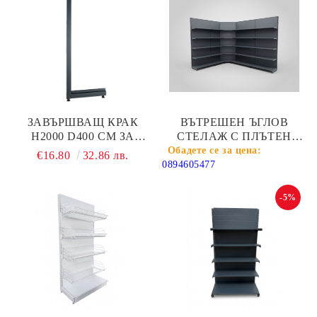
ЗАВЪРШВАЩ КРАК
ВЪТРЕШЕН ЪГЛОВ
H2000 D400 СМ ЗА
СТЕЛАЖ С ПЛЪТЕН
КРАЙСТЕНЕН СТЕЛАЖ
ГРЪБ Н2000 ММ
€16.80
32.86 лв.
ДО 70 КГ НА РАФТ
0894605477
ТЪМНО СИВ МАТ
-5%