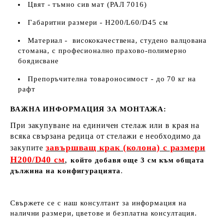
Цвят - тъмно сив мат (РАЛ 7016)
Габаритни размери - H200/L60/D45 см
Материал - висококачествена, студено валцована
стомана, с професионално прахово-полимерно
боядисване
Препоръчителна товароносимост - до 70 кг на
рафт
ВАЖНА ИНФОРМАЦИЯ ЗА МОНТАЖА:
При закупуване на единичен стелаж или в края на
всяка свързана редица от стелажи е необходимо да
завършващ крак (колона) с размери
закупите
H200/D40 см
,
който добавя още 3 см към общата
дължина на конфигурацията
.
Свържете се с наш консултант за информация на
налични размери, цветове и безплатна консултация.