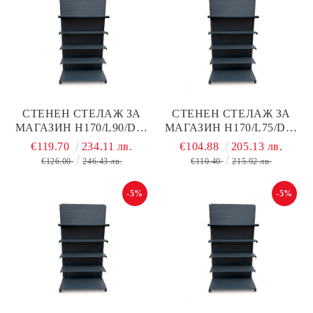
СТЕНЕН СТЕЛАЖ ЗА
СТЕНЕН СТЕЛАЖ ЗА
МАГАЗИН Н170/L90/D40
МАГАЗИН Н170/L75/D40
СМ + 4 РАФТА ПО D40 С
СМ + 4 РАФТА ПО D30
€119.70
234.11 лв.
€104.88
205.13 лв.
ПЛЪТЕН ГРЪБ, ТЪМНО
СМ С ПЛЪТЕН ГРЪБ ,
€126.00
246.43 лв.
€110.40
215.92 лв.
СИВ МАТ, МЕТАЛЕН
ТЪМНО СИВ МАТ,
МЕТАЛЕН
-5%
-5%