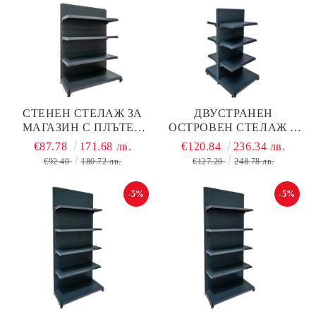
СТЕНЕН СТЕЛАЖ ЗА
ДВУСТРАНЕН
МАГАЗИН С ПЛЪТЕН
ОСТРОВЕН СТЕЛАЖ С
ГРЪБ Н130/L60/D40 СМ +
ПЛЪТЕН ГРЪБ Н1300 ММ
€87.78
171.68 лв.
€120.84
236.34 лв.
3 РАФТА, ТЪМНО СИВ
ТЪМНО СИВ МАТ
€92.40
180.72 лв.
€127.20
248.78 лв.
МАТ, МЕТАЛЕН
-5%
-5%