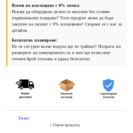
Вземи на изплащане с 0% лихва:
Съгласен съм с
Политиката за лични данни
Искаш да оборудваш целия си магазин без голямо
Ние ще се свържем с вас в рамките на работния ден.
първоначално плащане? Този продукт може да бъде
закупен на лизинг с 0% оскъпяване! Свържи се с нас за
детайли.
Безплатно планиране:
Не си сигурен колко модула ще ти трябват? Изпрати ни
размерите на помещението си и ние ще изчислим
точния брой стелажи и крака безплатно.
Tweet
Оцени продукта