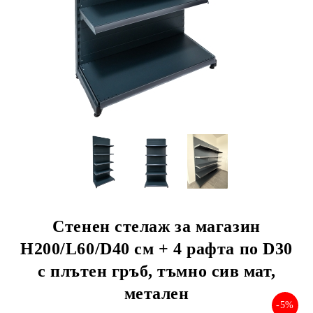
Стенен стелаж за магазин
Н200/L60/D40 см + 4 рафта по D30
с плътен гръб, тъмно сив мат,
метален
-5%