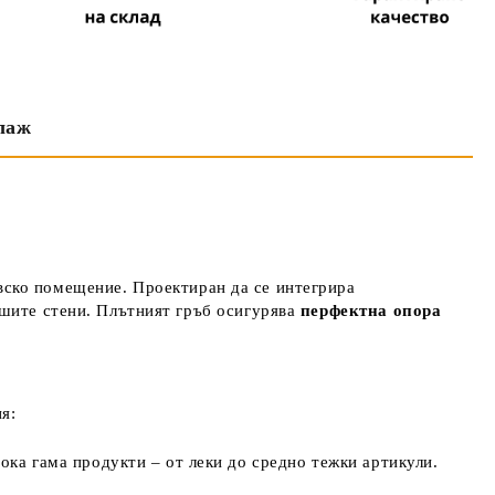
лаж
вско помещение. Проектиран да се интегрира
шите стени. Плътният гръб осигурява
перфектна опора
я:
рока гама продукти – от леки до средно тежки артикули.