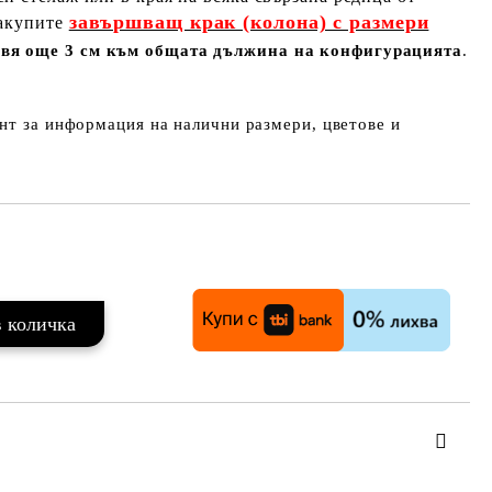
завършващ крак (колона) с размери
закупите
авя още 3 см към общата дължина на конфигурацията
.
нт за информация на налични размери, цветове и
Добави в желани