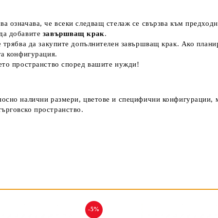
ова означава, че всеки следващ стелаж се свързва към предходн
 да добавите
завършващ крак
.
е трябва да закупите допълнителен завършващ крак. Ако плани
та конфигурация.
оето пространство според вашите нужди!
носно налични размери, цветове и специфични конфигурации, м
търговско пространство.
-5%