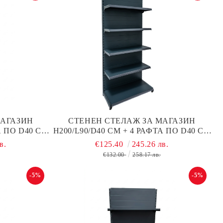
МАГАЗИН
СТЕНЕН СТЕЛАЖ ЗА МАГАЗИН
А ПО D40 СМ
Н200/L90/D40 СМ + 4 РАФТА ПО D40 СМ
 СИВ МАТ,
С ПЛЪТЕН ГРЪБ, ТЪМНО СИВ МАТ,
в.
€125.40
245.26 лв.
МЕТАЛЕН
€132.00
258.17 лв.
-5%
-5%