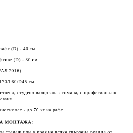
рафт (D) - 40 см
фтове (D) - 30 см
(РАЛ 7016)
H170/L60/D45 см
ствена, студено валцована стомана, с професионално
сване
носимост - до 70 кг на рафт
А МОНТАЖА:
н стелаж или в края на всяка свързана редица от