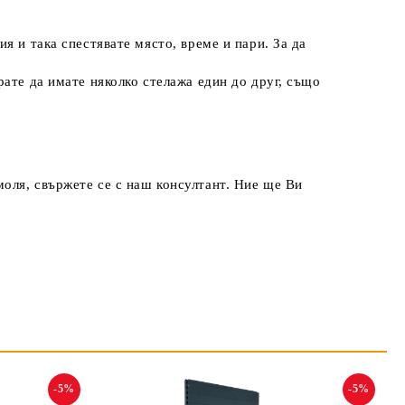
ия и така спестявате място, време и пари. За да
рате да имате няколко стелажа един до друг, също
оля, свържете се с наш консултант. Ние ще Ви
-5%
-5%