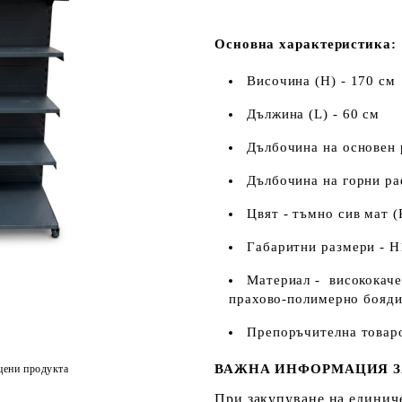
Основна характеристика:
Височина (H) - 170 см
Дължина (L) - 60 см
Дълбочина на основен 
Дълбочина на горни ра
Цвят - тъмно сив мат 
Габаритни размери - 
Материал - висококаче
прахово-полимерно бояди
Препоръчителна товаро
ВАЖНА ИНФОРМАЦИЯ З
цени продукта
При закупуване на единиче