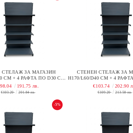
 СТЕЛАЖ ЗА МАГАЗИН
СТЕНЕН СТЕЛАЖ ЗА 
40 СМ + 4 РАФТА ПО D30 СМ
Н170/L60/D40 СМ + 4 РАФТ
 ГРЪБ, ТЪМНО СИВ МАТ,
С ПЛЪТЕН ГРЪБ, ТЪМНО
€98.04
191.75 лв.
€103.74
202.90 л
МЕТАЛЕН
МЕТАЛЕН
€103.20
201.84 лв.
€109.20
213.58 лв.
-5%