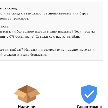
е от склад:
ти на склад с възможност за лично вземане или бърза
цени за транспорт.
та за лични данни
лихва:
те на работния ден.
и магазин без голямо първоначално плащане? Този продукт
инг с 0% оскъпяване! Свържи се с нас за детайли.
 ще ти трябват? Изпрати ни размерите на помещението си и
й стелажи и крака безплатно.