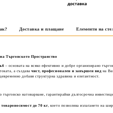
ак?
Доставка и плащане
Елементи на сте
на Търговското Пространство
ръб
– основата на всяко ефективно и добре организирано търго
токата, а създава
чист, професионален и завършен вид
на Ва
ъщевременно добавя структурна здравина и елегантност.
о търговско натоварване, гарантирайки дългосрочна инвестици
а
товароносимост до 70 кг
, което позволява излагането на ши