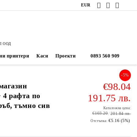
EUR
П ООД
ни принтери
Каси
Проекти
-5%
€98.04
 магазин
 4 рафта по
191.75 лв.
ръб, тъмно сив
Каталожна цена:
€103.20
201.84 лв.
€5.16 (5%)
Отстъпка: