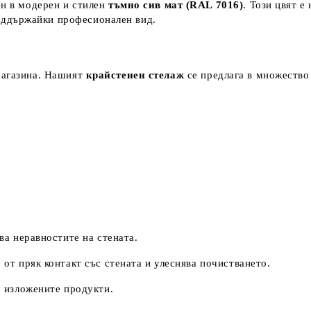
н в модерен и стилен
тъмно сив мат (RAL 7016)
. Този цвят е
оддържайки професионален вид.
магазина. Нашият
крайстенен стелаж
се предлага в множество 
ва неравностите на стената.
от пряк контакт със стената и улеснява почистването.
 изложените продукти.