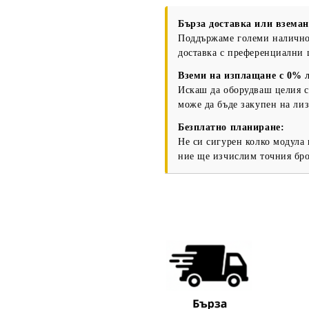
Бърза доставка или вземан
Поддържаме големи наличнос
доставка с преференциални 
Съгласен съм с
Политика
Вземи на изплащане с 0% 
Ние ще се свържем с вас в рамки
Искаш да оборудваш целия с
може да бъде закупен на лиз
Безплатно планиране:
Не си сигурен колко модула
ние ще изчислим точния бро