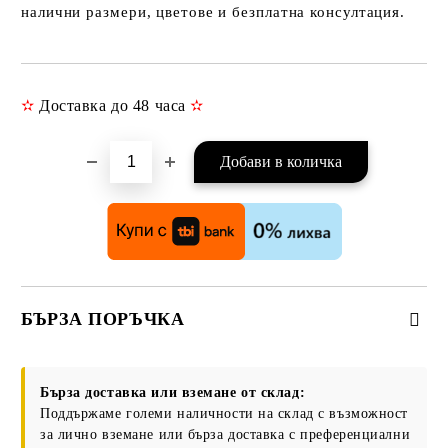
налични размери, цветове и безплатна консултация.
✫
Доставка до 48 часа
✫
Добави в желани
БЪРЗА ПОРЪЧКА
САМО ПОПЪЛНЕТЕ 3 ПОЛЕТА
Бърза доставка или вземане от склад:
Поддържаме големи наличности на склад с възможност
за лично вземане или бърза доставка с преференциални