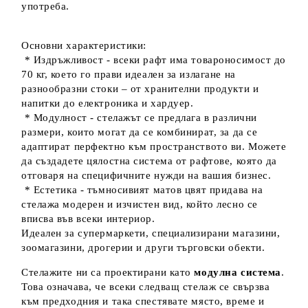
употреба.
Основни характеристики:
* Издръжливост - всеки рафт има товароносимост до
70 кг, което го прави идеален за излагане на
разнообразни стоки – от хранителни продукти и
напитки до електроника и хардуер.
* Модулност - стелажът се предлага в различни
размери, които могат да се комбинират, за да се
адаптират перфектно към пространството ви. Можете
да създадете цялостна система от рафтове, която да
отговаря на специфичните нужди на вашия бизнес.
* Естетика - тъмносивият матов цвят придава на
стелажа модерен и изчистен вид, който лесно се
вписва във всеки интериор.
Идеален за супермаркети, специализирани магазини,
зоомагазини, дрогерии и други търговски обекти.
Стелажите ни са проектирани като
модулна система
.
Това означава, че всеки следващ стелаж се свързва
към предходния и така спестявате място, време и