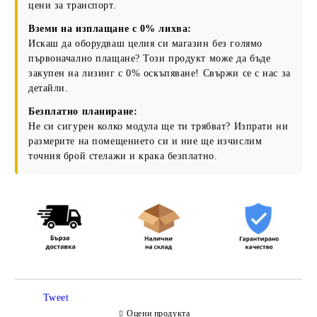
цени за транспорт.
Вземи на изплащане с 0% лихва:
Съгласен съм с
Политиката за лични данни
Искаш да оборудваш целия си магазин без голямо
Ние ще се свържем с вас в рамките на работния ден.
първоначално плащане? Този продукт може да бъде
закупен на лизинг с 0% оскъпяване! Свържи се с нас за
детайли.
Безплатно планиране:
Не си сигурен колко модула ще ти трябват? Изпрати ни
размерите на помещението си и ние ще изчислим
точния брой стелажи и крака безплатно.
Tweet
Оцени продукта