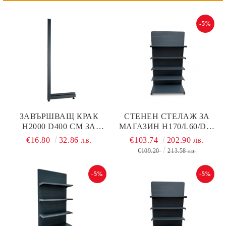
-5%
ЗАВЪРШВАЩ КРАК
СТЕНЕН СТЕЛАЖ ЗА
H2000 D400 СМ ЗА
МАГАЗИН Н170/L60/D40
КРАЙСТЕНЕН СТЕЛАЖ
СМ + 4 РАФТА ПО D40
€16.80
32.86 лв.
€103.74
202.90 лв.
ДО 70 КГ НА РАФТ
СМ С ПЛЪТЕН ГРЪБ,
€109.20
213.58 лв.
ТЪМНО СИВ МАТ
ТЪМНО СИВ МАТ,
МЕТАЛЕН
-5%
-5%