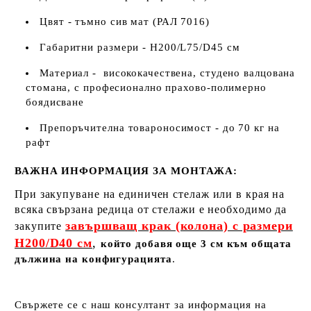
Цвят - тъмно сив мат (РАЛ 7016)
Габаритни размери - H200/L75/D45 см
Материал - висококачествена, студено валцована
стомана, с професионално прахово-полимерно
боядисване
Препоръчителна товароносимост - до 70 кг на
рафт
ВАЖНА ИНФОРМАЦИЯ ЗА МОНТАЖА:
При закупуване на единичен стелаж или в края на
всяка свързана редица от стелажи е необходимо да
завършващ крак (колона) с размери
закупите
H200/D40 см
,
който добавя още 3 см към общата
дължина на конфигурацията
.
Свържете се с наш консултант за информация на