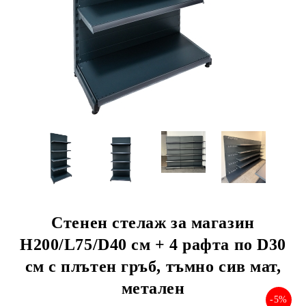
Стенен стелаж за магазин
Н200/L75/D40 см + 4 рафта по D30
см с плътен гръб, тъмно сив мат,
метален
-5%