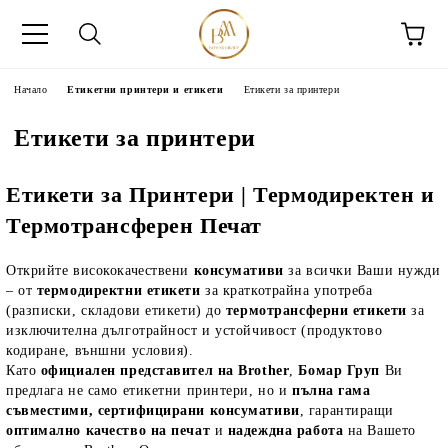
Начало
Етикетни принтери и етикети
Етикети за принтери
Етикети за принтери
Етикети за Принтери | Термодиректен и
Термотрансферен Печат
Открийте висококачествени
консумативи
за всички Ваши нужди
– от
термодиректни етикети
за краткотрайна употреба
(разписки, складови етикети) до
термотрансферни етикети
за
изключителна дълготрайност и устойчивост (продуктово
кодиране, външни условия).
Като
официален представител на Brother
,
Бомар Груп
Ви
предлага не само етикетни принтери, но и
пълна гама
съвместими, сертифицирани консумативи
, гарантиращи
оптимално качество на печат
и
надеждна работа
на Вашето