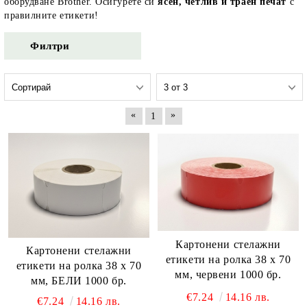
оборудване Brother. Осигурете си
ясен, четлив и траен печат
с
правилните етикети!
Филтри
«
»
1
Картонени стелажни
Картонени стелажни
етикети на ролка 38 х 70
етикети на ролка 38 х 70
мм, червени 1000 бр.
мм, БЕЛИ 1000 бр.
€7.24
14.16 лв.
€7.24
14.16 лв.