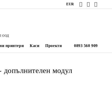
EUR
П ООД
ни принтери
Каси
Проекти
- допълнителен модул