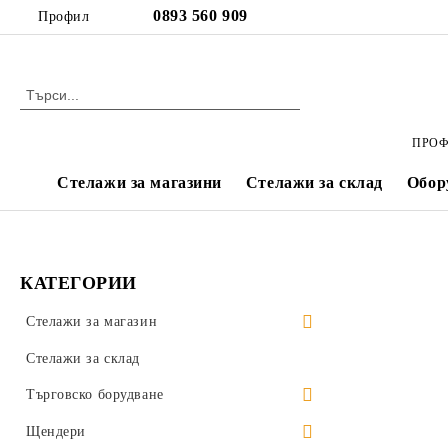
Профил
ПРОФ
Стелажи за магазини
Стелажи за склад
Обор
КАТЕГОРИИ
Стелажи за магазин
Метални стелажи 70 кг/рафт
Стелажи за склад
Метални стелажи 120 кг/рафт
Търговско борудване
Перфорирани пана
Рондо колони
Щендери