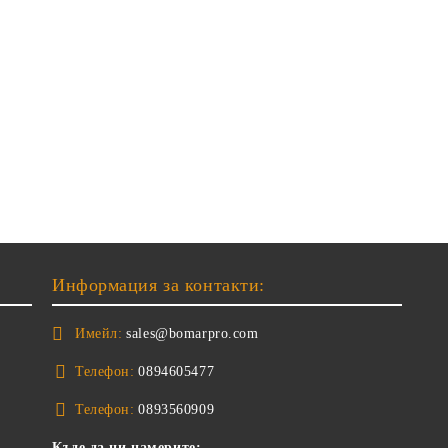
Информация за контакти:
Имейл:
sales@bomarpro.com
Телефон:
0894605477
Телефон:
0893560909
Къде да ни намерите: