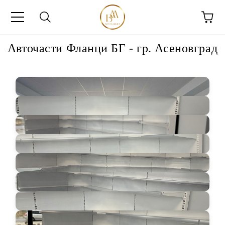
Авточасти Фланци БГ - гр. Асеновград