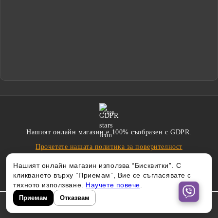
GDPR
Нашият онлайн магазин е 100% съобразен с GDPR.
Прочетете нашата политика за поверителност
Нашият онлайн магазин използва “Бисквитки”. С
кликването върху “Приемам”, Вие се съгласявате с
тяхното използване.
Научете повече
.
Приемам
Отказвам
Изработен от
|
Онлайн магазин от SELITON
PeachWebLab