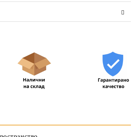
та за лични данни
те на работния ден.
пространство