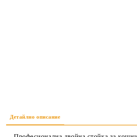
Детайлно описание
Професионална двойна стойка за кошни