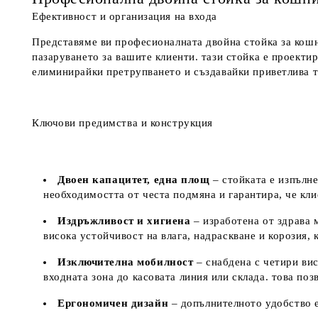
Ефективност и организация на входа
Представяме ви професионалната двойна стойка за кошн
пазаруването за вашите клиенти. тази стойка е проекти
елиминирайки претрупването и създавайки приветлива т
Ключови предимства и конструкция
Двоен капацитет, една площ
– стойката е изпълне
необходимостта от честа подмяна и гарантира, че кл
Издръжливост и хигиена
– изработена от здрава 
висока устойчивост на влага, надраскване и корозия,
Изключителна мобилност
– снабдена с четири вис
входната зона до касовата линия или склада. това по
Ергономичен дизайн
– допълнителното удобство е