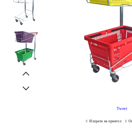
Prev
Next
Tweet
Изпрати на приятел
О