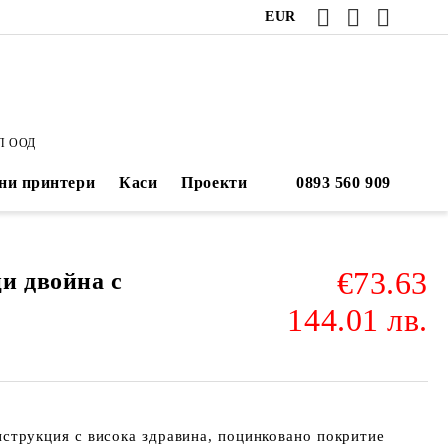
EUR
П ООД
ни принтери
Каси
Проекти
€73.63
и двойна с
144.01 лв.
нструкция с висока здравина, поцинковано покритие