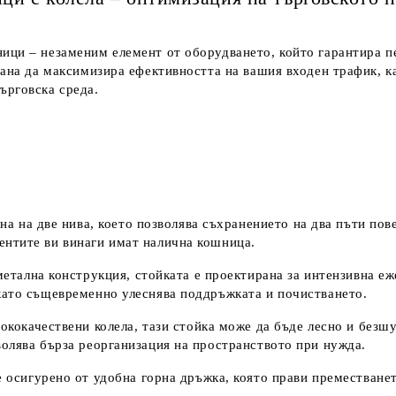
ици – незаменим елемент от оборудването, който гарантира пе
рана да максимизира ефективността на вашия входен трафик, к
ърговска среда.
на на две нива, което позволява съхранението на два пъти по
иентите ви винаги имат налична кошница.
метална конструкция, стойката е проектирана за интензивна е
 като същевременно улеснява поддръжката и почистването.
ококачествени колела, тази стойка може да бъде лесно и безшу
зволява бърза реорганизация на пространството при нужда.
 осигурено от удобна горна дръжка, която прави преместването