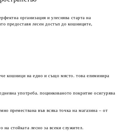
рфектна организация и улеснява старта на
ато предоставя лесен достъп до кошниците,
вече кошници на едно и също място. това елиминира
жедневна употреба. поцинкованото покритие осигурява
мно премествана във всяка точка на магазина – от
 на стойката лесно за всеки служител.