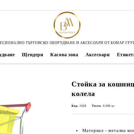
ЕСИОНАЛНО ТЪРГОВСКО ОБОРУДВАНЕ И АКСЕСОАРИ ОТ БОМАР ГРУ
удване
Щендери
Касова зона
Аксесоари
Етикет
Стойка за кошниц
колела
Код:
1628
Тегло:
0.000
кг
Материал - метална ко