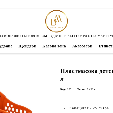
ЕСИОНАЛНО ТЪРГОВСКО ОБОРУДВАНЕ И АКСЕСОАРИ ОТ БОМАР ГРУ
удване
Щендери
Касова зона
Аксесоари
Етикет
Пластмасова детс
л
Код:
1651
Тегло:
3.450
кг
Капацитет - 25 литра