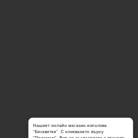
Нашият онлайн магазин използва
“Бисквитки”. С кликването върху
“Приемам”, Вие се съгласявате с тяхното