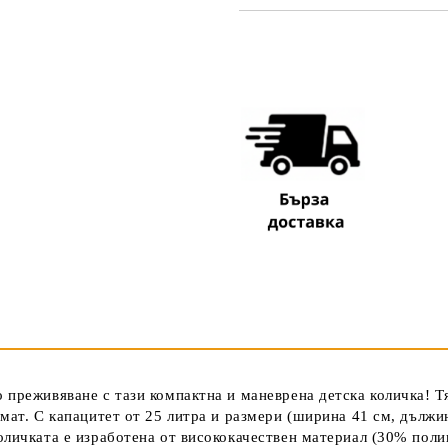
САМО ПОПЪЛНЕТЕ 3 ПОЛЕТА
Съгласен съм с
Политика
Ние ще се свържем с вас в рамки
 преживяване с тази компактна и маневрена детска количка! Т
мат. С капацитет от 25 литра и размери (ширина 41 см, дължин
оличката е изработена от висококачествен материал (30% полип