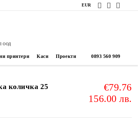
EUR
П ООД
ни принтери
Каси
Проекти
€79.76
ка количка 25
156.00 лв.