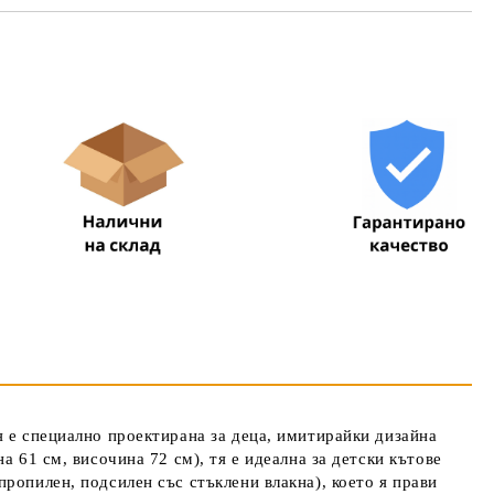
та за лични данни
те на работния ден.
я е специално проектирана за деца, имитирайки дизайна
а 61 см, височина 72 см), тя е идеална за детски кътове
ропилен, подсилен със стъклени влакна), което я прави