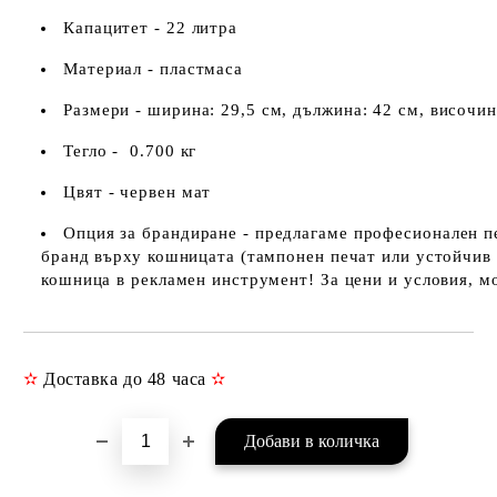
Капацитет - 22 литра
Материал -
пластмаса
Размери - ширина: 29,5 см, дължина: 42 см, височин
Тегло - 0.700 кг
Цвят - червен мат
Опция за брандиране - предлагаме професионален п
бранд върху кошницата (тампонен печат или устойчив 
кошница в рекламен инструмент! За цени и условия, мо
✫
Доставка до 48 часа
✫
Добави в желани