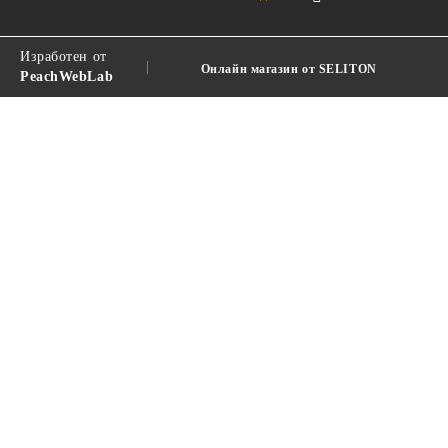
Изработен от
|
Онлайн магазин от SELITON
PeachWebLab