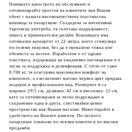
Повишете качеството на обслужване и
оптимизирайте престоя на клиентите във Вашия
обект с нашата висококачествена пластмасова
кошница за пазаруване. Създадена за интензивна
търговска употреба, тя съчетава издръжливост,
лекота и привлекателен дизайн. Кошницата има
оптимален капацитет от 22 литра, което стимулира
по-големи покупки, без да е прекалено тежка или
обемиста за носене. Изработена е от здрава
пластмаса, издържаща на ежедневно натоварване и е
лесна за поддръжка и дезинфекция. С тегло от само
0.700 кг, тя осигурява максимален комфорт на
клиентите, а елегантният матово червен цвят придава
модерен и професионален вид. Размерите ѝ са
ширина: 29.5 см, дължина: 42 см и височина: 22 см,
като са оптимизирани за лесно подреждане и
съхранение една в друга, спестявайки ценно
пространство във Вашия магазин. Инвестирайте в
удобството на Вашите клиенти. По-лесното
пазаруване означава по-лоялни клиенти и по-високи
продажби.