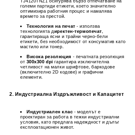
TJ4120TNZ1 осигурява бързо отпечатване на
големи партиди етикети, което значително
оптимизира работния процес и намалява
времето за престой.
Технология на печат
- използва
технологията д
иректен-термопечат
,
гарантираща ясни и трайни черно-бели
етикети, без необходимост от консуматив като
мастило или тонер.
Висока резолюция
- печатната резолюция
от
300x300 dpi
гарантира изключителна
четливост на малки шрифтове, баркодове
(включително 2D кодове) и графични
елементи.
2. Индустриална Издръжливост и Капацитет
Индустриален клас
- моделът е
проектиран за работа в тежки индустриални
условия, като предлага надеждност и дълъг
експлоатационен живот.