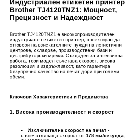
Индустриален етикетен принтер
Brother TJ4120TNZ1: Мощност,
Прецизност и Надеждност
Brother TJ4120TNZ1 е високопроизводителен
индустриален етикетен принтер, проектиран да
отговори на взискателните нужди на логистични
центрове, складове, производствени бази и
дистрибуторски мрежи. Създаден за интензивна
работа, този модел съчетава скорост, висока
резолюция и издръжливост, като гарантира
безупречно качество на печат дори при големи
обеми.
Ключови Характеристики и Предимства
1. Висока производителност и скорост
Изключителна скорост на печат
-
с впечатляваща скорост от
178 мм/секунда
,