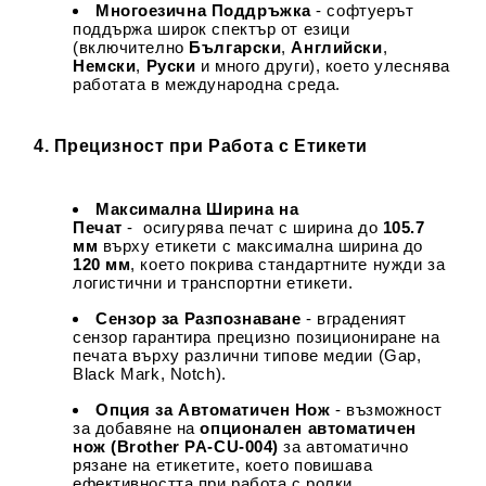
Многоезична Поддръжка
- софтуерът
поддържа широк спектър от езици
(включително
Български
,
Английски
,
Немски
,
Руски
и много други), което улеснява
работата в международна среда.
4. Прецизност при Работа с Етикети
Максимална Ширина на
Печат
- осигурява печат с ширина до
105.7
мм
върху етикети с максимална ширина до
120 мм
, което покрива стандартните нужди за
логистични и транспортни етикети.
Сензор за Разпознаване
- вграденият
сензор гарантира прецизно позициониране на
печата върху различни типове медии (Gap,
Black Mark, Notch).
Опция за Автоматичен Нож
- възможност
за добавяне на
опционален автоматичен
нож (Brother PA-CU-004)
за автоматично
рязане на етикетите, което повишава
ефективността при работа с ролки.