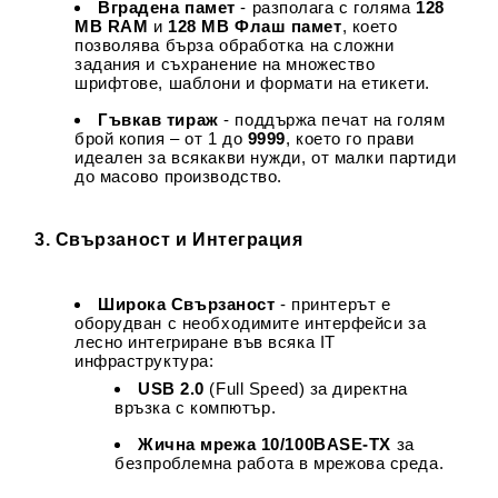
Вградена памет
- разполага с голяма
128
MB RAM
и
128 MB Флаш памет
, което
позволява бърза обработка на сложни
задания и съхранение на множество
шрифтове, шаблони и формати на етикети.
Гъвкав тираж
- поддържа печат на голям
брой копия – от 1 до
9999
, което го прави
идеален за всякакви нужди, от малки партиди
до масово производство.
3. Свързаност и Интеграция
Широка Свързаност
- принтерът е
оборудван с необходимите интерфейси за
лесно интегриране във всяка IT
инфраструктура:
USB 2.0
(Full Speed) за директна
връзка с компютър.
Жична мрежа 10/100BASE-TX
за
безпроблемна работа в мрежова среда.