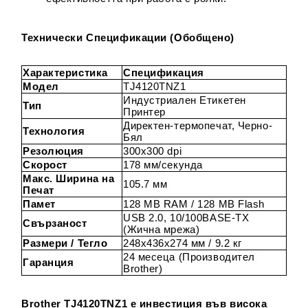
Технически Спецификации (Обобщено)
Характеристика
Спецификация
Модел
TJ4120TNZ1
Индустриален Етикетен
Тип
Принтер
Директен-термопечат, Черно-
Технология
Бял
Резолюция
300x300 dpi
Скорост
178 мм/секунда
Макс. Ширина на
105.7 мм
Печат
Памет
128 MB RAM / 128 MB Flash
USB 2.0, 10/100BASE-TX
Свързаност
(Жична мрежа)
Размери / Тегло
248x436x274 мм / 9.2 кг
24 месеца (Производител
Гаранция
Brother)
Brother TJ4120TNZ1 е инвестиция във висока