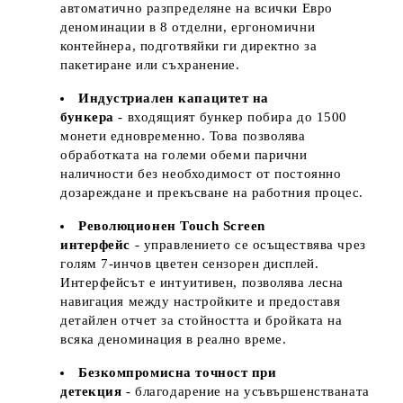
автоматично разпределяне на всички Евро
деноминации в 8 отделни, ергономични
контейнера, подготвяйки ги директно за
пакетиране или съхранение.
Индустриален капацитет на
бункера
- входящият бункер побира до 1500
монети едновременно. Това позволява
обработката на големи обеми парични
наличности без необходимост от постоянно
дозареждане и прекъсване на работния процес.
Революционен Touch Screen
интерфейс
- управлението се осъществява чрез
голям 7-инчов цветен сензорен дисплей.
Интерфейсът е интуитивен, позволява лесна
навигация между настройките и предоставя
детайлен отчет за стойността и бройката на
всяка деноминация в реално време.
Безкомпромисна точност при
детекция
- благодарение на усъвършенстваната