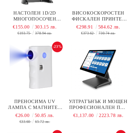
НАСТОЛЕН 1D/2D
ВИСОКОСКОРОСТЕН
МНОГОПОСОЧЕН
ФИСКАЛЕН ПРИНТЕР
БАРКОД СКЕНЕР С USB
TREMOL FP28
€155.00
303.15 лв.
€298.91
584.62 лв.
ИНТЕРФЕЙС
€193.75
378.94 лв.
€373.62
730.74 лв.
-23%
ПРЕНОСИМА UV
УЛТРАТЪНЪК И МОЩЕН
ЛАМПА С МАГНИТЕН
ПРОФЕСИОНАЛЕН ПОС
СЕНЗОР ЗА ФАЛШИВИ
ТЕРМИНАЛ N97 16/128 G
€26.00
50.85 лв.
€1,137.00
2223.78 лв.
БАНКНОТИ STS 007-UV
STS-156S
€33.60
65.72 лв.