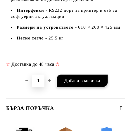
Интерфейси
- RS232 порт за принтер и usb за
софтуерни актуализации
Размери на устройството
- 610 × 260 × 425 мм
Нетно тегло
- 25.5 кг
✫
Доставка до 48 часа
✫
Добави в желани
БЪРЗА ПОРЪЧКА
САМО ПОПЪЛНЕТЕ 3 ПОЛЕТА