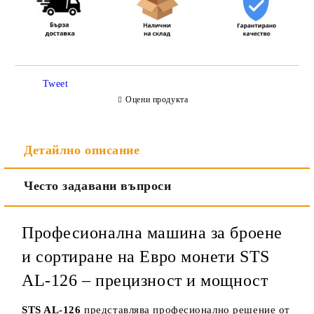
Съгласен съм с
Политиката за лични данни
Tweet
Ние ще се свържем с вас в рамките на работния ден.
Оцени продукта
Детайлно описание
Често задавани въпроси
Професионална машина за броене
и сортиране на Евро монети STS
AL-126 – прецизност и мощност
STS AL-126
представлява професионално решение от