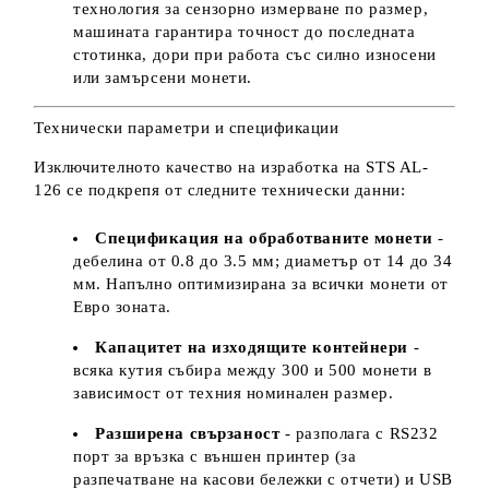
технология за сензорно измерване по размер,
машината гарантира точност до последната
стотинка, дори при работа със силно износени
или замърсени монети.
Технически параметри и спецификации
Изключителното качество на изработка на STS AL-
126 се подкрепя от следните технически данни:
Спецификация на обработваните монети
-
дебелина от 0.8 до 3.5 мм; диаметър от 14 до 34
мм. Напълно оптимизирана за всички монети от
Евро зоната.
Капацитет на изходящите контейнери
-
всяка кутия събира между 300 и 500 монети в
зависимост от техния номинален размер.
Разширена свързаност
- разполага с RS232
порт за връзка с външен принтер (за
разпечатване на касови бележки с отчети) и USB