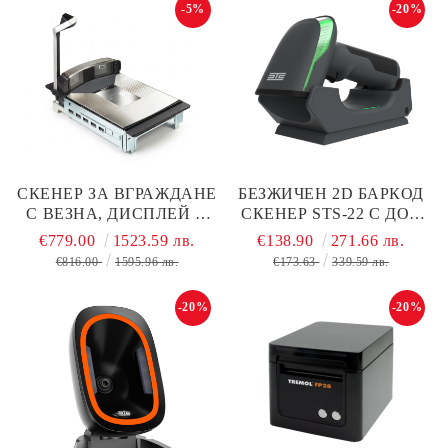
-5%
-20%
СКЕНЕР ЗА ВГРАЖДАНЕ
БЕЗЖИЧЕН 2D БАРКОД
С ВЕЗНА, ДИСПЛЕЙ И
СКЕНЕР STS-22 С ДОК
12"TDR DATALOGIC
СТАНЦИЯ
€779.00
1523.59 лв.
€138.90
271.66 лв.
MAGELLAN 9800I
€816.00
1595.96 лв.
€173.63
339.59 лв.
(РЕЦИКЛИРАН)
-20%
-20%