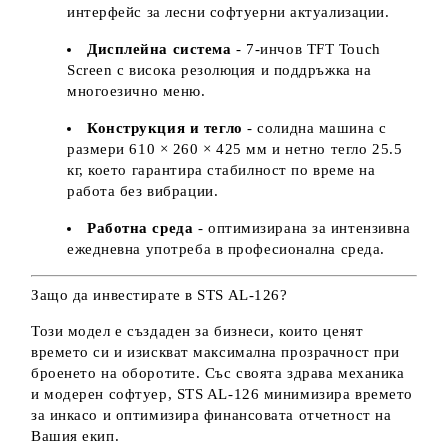
интерфейс за лесни софтуерни актуализации.
Дисплейна система
- 7-инчов TFT Touch
Screen с висока резолюция и поддръжка на
многоезично меню.
Конструкция и тегло
- солидна машина с
размери 610 × 260 × 425 мм и нетно тегло 25.5
кг, което гарантира стабилност по време на
работа без вибрации.
Работна среда
- оптимизирана за интензивна
ежедневна употреба в професионална среда.
Защо да инвестирате в STS AL-126?
Този модел е създаден за бизнеси, които ценят
времето си и изискват максимална прозрачност при
броенето на оборотите. Със своята здрава механика
и модерен софтуер, STS AL-126 минимизира времето
за инкасо и оптимизира финансовата отчетност на
Вашия екип.