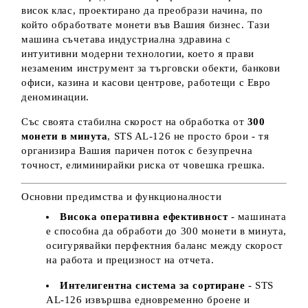
висок клас, проектирано да преобрази начина, по
който обработвате монети във Вашия бизнес. Тази
машина съчетава индустриална здравина с
интуитивни модерни технологии, което я прави
незаменим инструмент за търговски обекти, банкови
офиси, казина и касови центрове, работещи с Евро
деноминации.
Със своята стабилна скорост на обработка от
300
монети в минута
, STS AL-126 не просто брои - тя
организира Вашия паричен поток с безупречна
точност, елиминирайки риска от човешка грешка.
Основни предимства и функционалности
Висока оперативна ефективност
- машината
е способна да обработи до 300 монети в минута,
осигурявайки перфектния баланс между скорост
на работа и прецизност на отчета.
Интелигентна система за сортиране
- STS
AL-126 извършва едновременно броене и