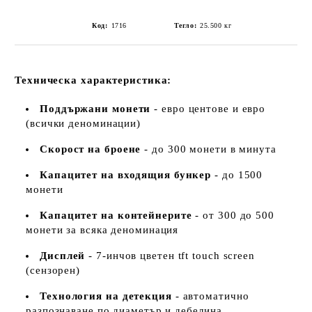
Код:
1716
Тегло:
25.500
кг
Техническа характеристика:
Поддържани монети
- евро центове и евро
(всички деноминации)
Скорост на броене
- до 300 монети в минута
Капацитет на входящия бункер
- до 1500
монети
Капацитет на контейнерите
- от 300 до 500
монети за всяка деноминация
Дисплей
- 7-инчов цветен tft touch screen
(сензорен)
Технология на детекция
- автоматично
разпознаване по диаметър и дебелина