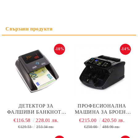
-10%
-14%
ДЕТЕКТОР ЗА
ПРОФЕСИОНАЛНА
ФАЛШИВИ БАНКНОТИ
МАШИНА ЗА БРОЕНЕ
STS AL-130 С ЕЦБ
НА ЕВРО С ТРОЙНА
€116.58
228.01 лв.
€215.00
420.50 лв.
СЕРТИФИКАЦИЯ
ДЕТЕКЦИЯ
€129.53
253.34 лв.
€250.00
488.96 лв.