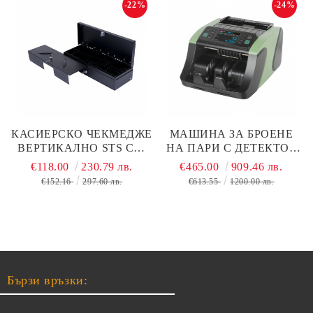
-22%
-24%
КАСИЕРСКО ЧЕКМЕДЖЕ
МАШИНА ЗА БРОЕНЕ
ВЕРТИКАЛНО STS CR-
НА ПАРИ С ДЕТЕКТОР
170
STS AL-N66 CIS|ЕЦБ
€118.00
230.79 лв.
€465.00
909.46 лв.
СЕРТИФИЦИРАН|
€152.16
297.60 лв.
€613.55
1200.00 лв.
Бързи връзки: