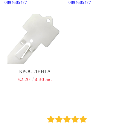
ЧЕЛНИ РАФТОВЕ - БЯЛ
ЧЕЛНИ РАФТОВЕ -
0894605477
0894605477
ТЪМНО СИВ МАТ
КРОС ЛЕНТА
€2.20
4.30 лв.