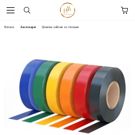
Начало
Аксесоари
Ценови лайсни за стелажи