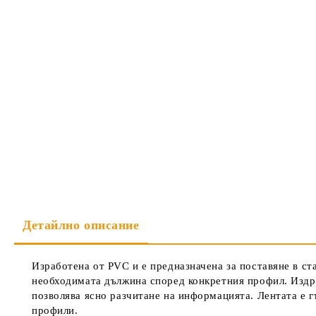
Детайлно описание
Изработена от PVC и е предназначена за поставяне в ст
необходимата дължина според конкретния профил. Издр
позволява ясно разчитане на информацията. Лентата е гъ
профили.