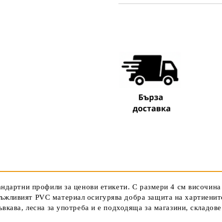
САМО ПОПЪЛНЕТЕ 3 ПОЛЕТА
Съгласен съм с
Политика
Ние ще се свържем с вас в рамки
андартни профили за ценови етикети. С размери 4 см височина
ъжливият PVC материал осигурява добра защита на хартиените
вкава, лесна за употреба и е подходяща за магазини, складове