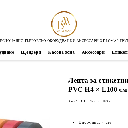
ЕСИОНАЛНО ТЪРГОВСКО ОБОРУДВАНЕ И АКСЕСОАРИ ОТ БОМАР ГРУ
удване
Щендери
Касова зона
Аксесоари
Етикет
Лента за етикетн
PVC H4 × L100 см
Код:
1341-4
Тегло:
0.079
кг
Височина: 4 см