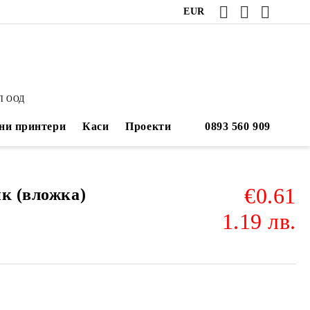
EUR
П ООД
ни принтери
Каси
Проекти
€0.61
ик (вложка)
1.19 лв.