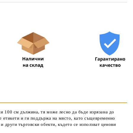
та за лични данни
те на работния ден.
 и 100 см дължина, тя може лесно да бъде изрязана до
 етикети и ги поддържа на място, като същевременно
 и други търговски обекти, където се използват ценови