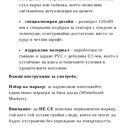
суха кърпа или гъбичка, което позволява
светкавична актуализация на цените.
специализиран дизайн
– размерът 120х80
мм е специално подбран за сектори с плодове и
зеленчуци, осигурявайки достатъчно място за
едър и четлив шрифт.
издръжлив материал
– изработена от
гъвкаво и здраво PVC с дебелина 0,5 мм, което е
устойчиво на влага и типичните условия в
хранителните магазини.
Важни инструкции за употреба:
Избор на маркер:
за надписване използвайте
единствено маркери за бяла дъска (Whiteboard
Markers).
Внимание:
да
НЕ СЕ
използва перманентен маркер,
тъй като той оставя трайни следи, които не могат да
бъдат отстранени без увреждане на повърхността.