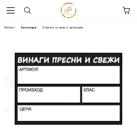
Начало
Аксесоари
Етикети за цени и промоции