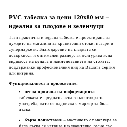
PVC табелка за цени 120х80 мм –
идеална за плодове и зеленчуци
Тази практична и здрава табелка е проектирана за
нуждите на магазини за хранителни стоки, пазари и
супермаркети. Благодарение на гладката си
повърхност и оптимален размер, тя осигурява ясна
видимост на цената и наименованието на стоката,
поддържайки професионалния вид на Вашата сергия
или витрина.
Функционалност и приложение:
лесна промяна на информацията
–
табелката е предназначена за многократна
употреба, като се надписва с маркер за бяла
дъска.
бързо почистване
– мастилото от маркера за
бяла дъска се изтрива изключително лесно със