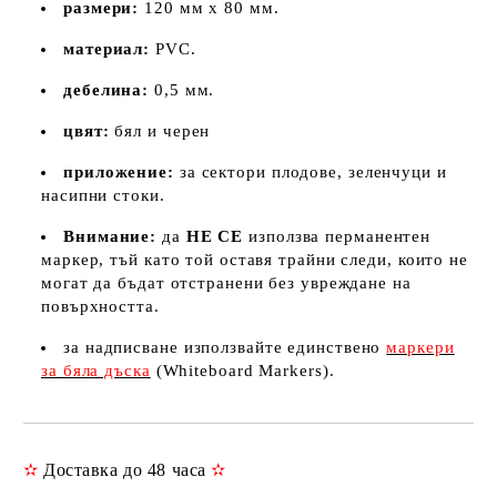
размери:
120 мм х 80 мм.
материал:
PVC.
дебелина:
0,5 мм.
цвят:
бял и черен
приложение:
за сектори плодове, зеленчуци и
насипни стоки.
Внимание:
да
НЕ СЕ
използва перманентен
маркер, тъй като той оставя трайни следи, които не
могат да бъдат отстранени без увреждане на
повърхността.
за надписване използвайте единствено
маркери
за бяла дъска
(Whiteboard Markers).
✫
Доставка до 48 часа
✫
Добави в желани