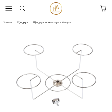
Начало
Щендери
Щендери за аксесоари и бижута