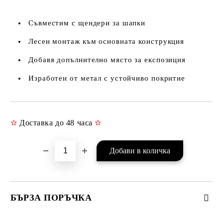
Съвместим с щендери за шапки
Лесен монтаж към основната конструкция
Добавя допълнително място за експозиция
Изработен от метал с устойчиво покритие
✫
Доставка до 48 часа
✫
Добави в желани
БЪРЗА ПОРЪЧКА
САМО ПОПЪЛНЕТЕ 3 ПОЛЕТА