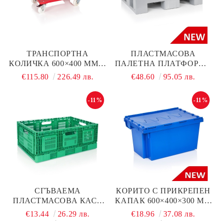
ТРАНСПОРТНА
ПЛАСТМАСОВА
КОЛИЧКА 600×400 ММ С
ПАЛЕТНА ПЛАТФОРМА
INOX КОЛЕЛА СЪС
600×800×150 ММ С
€115.80
226.49 лв.
€48.60
95.05 лв.
СТОПЕР ЗА ХИГИЕННИ
ГЛАДКА ПОВЪРХНОСТ
ПОМЕЩЕНИЯ, ЧЕРВЕНА
-11%
-11%
СГЪВАЕМА
КОРИТО С ПРИКРЕПЕН
ПЛАСТМАСОВА КАСА
КАПАК 600×400×300 ММ
600X400X235 ММ
ЗА ФАРМАЦИЯ,
€13.44
26.29 лв.
€18.96
37.08 лв.
ИНДУСТРИЯ И