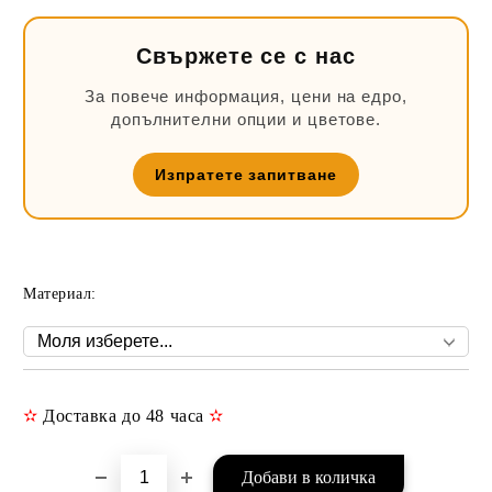
Свържете се с нас
За повече информация, цени на едро,
допълнителни опции и цветове.
Изпратете запитване
Материал:
✫
Доставка до 48 часа
✫
Добави в желани