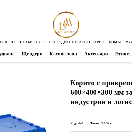
ЕСИОНАЛНО ТЪРГОВСКО ОБОРУДВАНЕ И АКСЕСОАРИ ОТ БОМАР ГРУ
удване
Щендери
Касова зона
Аксесоари
Етикет
Корито с прикреп
600×400×300 мм з
индустрия и логи
Код:
6431
Тегло:
3.000
кг