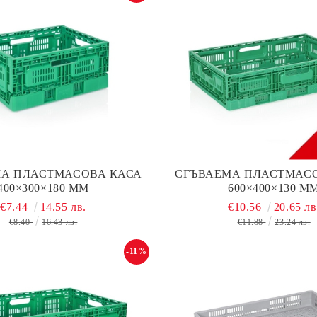
А ПЛАСТМАСОВА КАСА
СГЪВАЕМА ПЛАСТМАС
400×300×180 ММ
600×400×130 М
€7.44
14.55 лв.
€10.56
20.65 лв
€8.40
16.43 лв.
€11.88
23.24 лв.
-11%