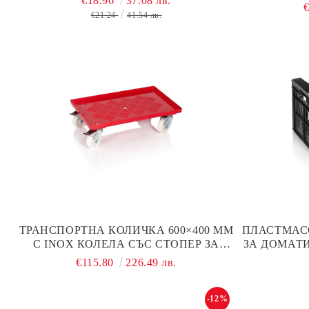
€18.96
37.08 лв.
600
€21.24
41.54 лв.
ТРАНСПОРТНА КОЛИЧКА 600×400 ММ
ПЛАСТМАСО
С INOX КОЛЕЛА СЪС СТОПЕР ЗА
ЗА ДОМАТИ
ХИГИЕННИ ПОМЕЩЕНИЯ, ЧЕРВЕНА
€115.80
226.49 лв.
-12%