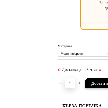
За п
д
Материал:
✫
Доставка до 48 часа
✫
БЪРЗА ПОРЪЧКА