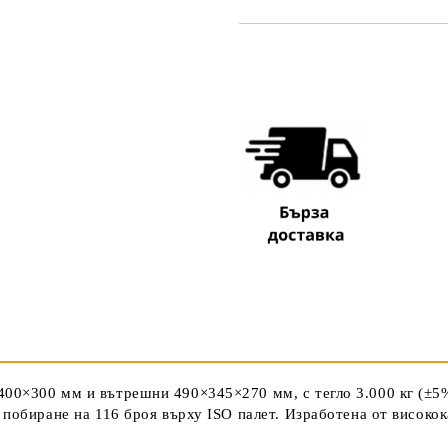
САМО ПОПЪЛНЕТЕ 3 ПОЛЕТА
Съгласен съм с
Политика
Ние ще се свържем с вас в рамки
00×300 мм и вътрешни 490×345×270 мм, с тегло 3.000 кг (±5%)
 побиране на 116 броя върху ISO палет. Изработена от високок