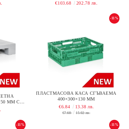
 ЧЕРВЕНА
ПОМЕЩЕНИЯ БЕЗ СТОПЕР, ЧЕРВЕНА
в.
€103.68
202.78 лв.
-11%
ПЛАСТМАСОВА КАСА СГЪВАЕМА
ЛЕТНА
400×300×130 ММ
50 ММ С
€6.84
13.38 лв.
ОСТ
.
€7.68
15.02 лв.
-11%
-11%