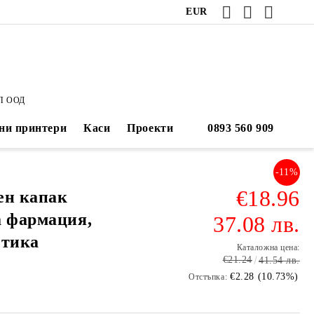
EUR
П ООД
ни принтери
Каси
Проекти
-11%
€18.96
ен капак
а фармация,
37.08 лв.
стика
Каталожна цена:
€21.24
41.54 лв.
€2.28 (10.73%)
Отстъпка: