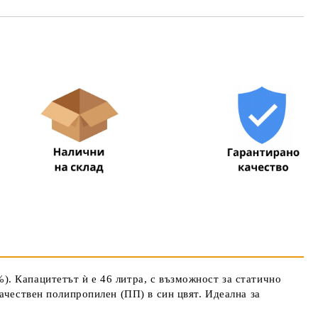
та за лични данни
те на работния ден.
. Капацитетът ѝ е 46 литра, с възможност за статично
ачествен полипропилен (ПП) в син цвят. Идеална за