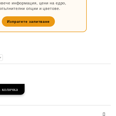
овече информация, цени на едро,
опълнителни опции и цветове.
Изпратете запитване
Добави в желани