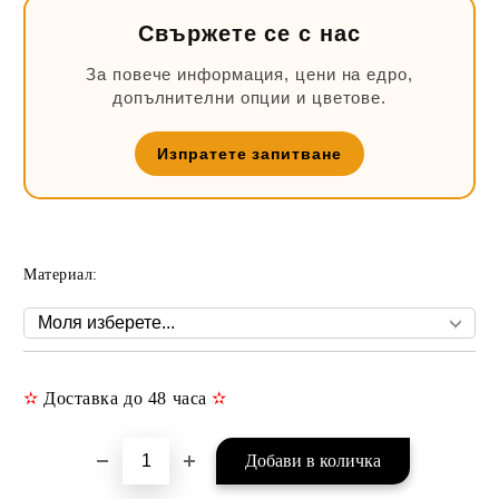
Свържете се с нас
За повече информация, цени на едро,
допълнителни опции и цветове.
Изпратете запитване
Материал:
✫
Доставка до 48 часа
✫
Добави в желани