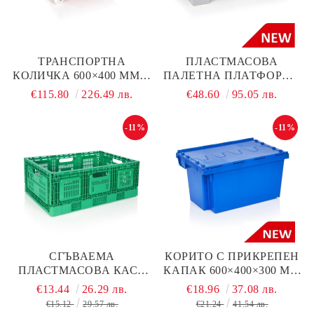
ТРАНСПОРТНА
ПЛАСТМАСОВА
КОЛИЧКА 600×400 ММ С
ПАЛЕТНА ПЛАТФОРМА
INOX КОЛЕЛА СЪС
600×800×150 ММ С
€115.80
226.49 лв.
€48.60
95.05 лв.
СТОПЕР ЗА ХИГИЕННИ
ГЛАДКА ПОВЪРХНОСТ
ПОМЕЩЕНИЯ, ЧЕРВЕНА
-11%
-11%
СГЪВАЕМА
КОРИТО С ПРИКРЕПЕН
ПЛАСТМАСОВА КАСА
КАПАК 600×400×300 ММ
600X400X235 ММ
ЗА ФАРМАЦИЯ,
€13.44
26.29 лв.
€18.96
37.08 лв.
ИНДУСТРИЯ И
€15.12
29.57 лв.
€21.24
41.54 лв.
ЛОГИСТИКА