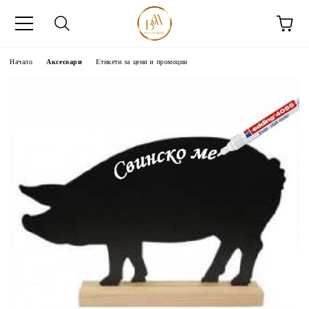
Начало
Аксесоари
Етикети за цени и промоции