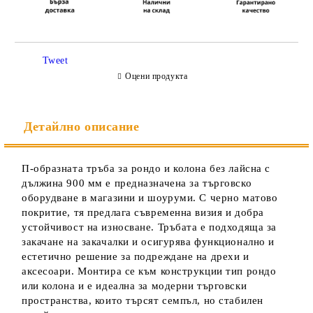
Съгласен съм с
Политиката за лични данни
Tweet
Ние ще се свържем с вас в рамките на работния ден.
Оцени продукта
Детайлно описание
П-образната тръба за рондо и колона без лайсна с
дължина 900 мм е предназначена за търговско
оборудване в магазини и шоуруми. С черно матово
покритие, тя предлага съвременна визия и добра
устойчивост на износване. Тръбата е подходяща за
закачане на закачалки и осигурява функционално и
естетично решение за подреждане на дрехи и
аксесоари. Монтира се към конструкции тип рондо
или колона и е идеална за модерни търговски
пространства, които търсят семпъл, но стабилен