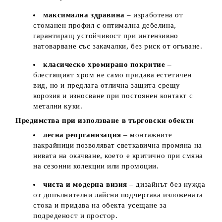
максимална здравина
– изработена от
стоманен профил с оптимална дебелина,
гарантиращ устойчивост при интензивно
натоварване със закачалки, без риск от огъване.
класическо хромирано покритие
–
блестящият хром не само придава естетичен
вид, но и предлага отлична защита срещу
корозия и износване при постоянен контакт с
метални куки.
Предимства при използване в търговски обекти
лесна реорганизация
– монтажните
накрайници позволяват светкавична промяна на
нивата на окачване, което е критично при смяна
на сезонни колекции или промоции.
чиста и модерна визия
– дизайнът без нужда
от допълнителни лайсни подчертава изложената
стока и придава на обекта усещане за
подреденост и простор.