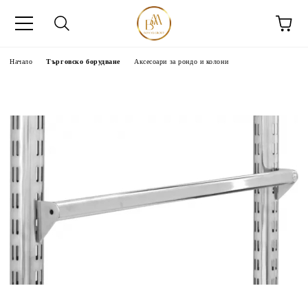
Начало
Търговско борудване
Аксесоари за рондо и колони