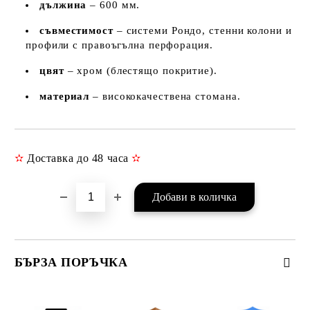
дължина
– 600 мм.
съвместимост
– системи Рондо, стенни колони и
профили с правоъгълна перфорация.
цвят
– хром (блестящо покритие).
материал
– висококачествена стомана.
✫
Доставка до 48 часа
✫
Добави в желани
БЪРЗА ПОРЪЧКА
САМО ПОПЪЛНЕТЕ 3 ПОЛЕТА