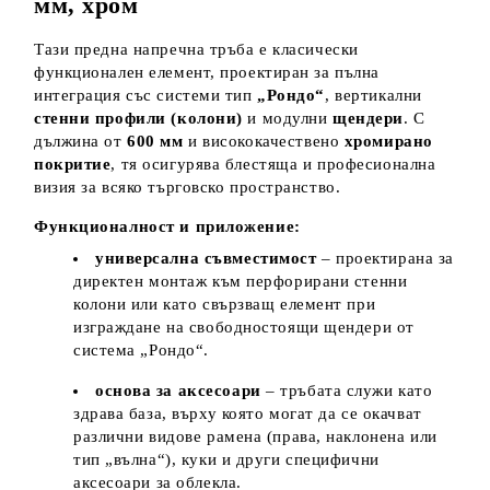
мм, хром
Тази предна напречна тръба е класически
функционален елемент, проектиран за пълна
интеграция със системи тип
„Рондо“
, вертикални
стенни профили (колони)
и модулни
щендери
. С
дължина от
600 мм
и висококачествено
хромирано
покритие
, тя осигурява блестяща и професионална
визия за всяко търговско пространство.
Функционалност и приложение:
универсална съвместимост
– проектирана за
директен монтаж към перфорирани стенни
колони или като свързващ елемент при
изграждане на свободностоящи щендери от
система „Рондо“.
основа за аксесоари
– тръбата служи като
здрава база, върху която могат да се окачват
различни видове рамена (права, наклонена или
тип „вълна“), куки и други специфични
аксесоари за облекла.