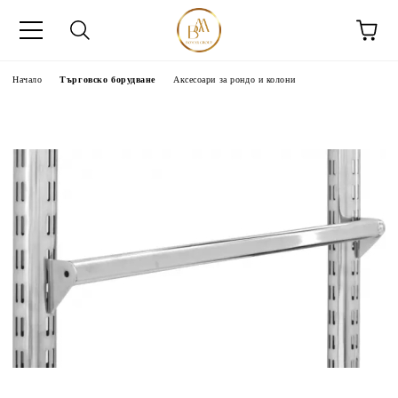
Начало
Търговско борудване
Аксесоари за рондо и колони