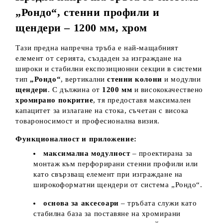
„Рондо“, стенни профили и
щендери – 1200 мм, хром
Тази предна напречна тръба е най-мащабният
елемент от серията, създаден за изграждане на
широки и стабилни експозиционни секции в системи
тип
„Рондо“
, вертикални
стенни колони
и модулни
щендери
. С дължина от
1200 мм
и висококачествено
хромирано покритие
, тя предоставя максимален
капацитет за излагане на стока, съчетан с висока
товароносимост и професионална визия.
Функционалност и приложение:
максимална модулност
– проектирана за
монтаж към перфорирани стенни профили или
като свързващ елемент при изграждане на
широкоформатни щендери от система „Рондо“.
основа за аксесоари
– тръбата служи като
стабилна база за поставяне на хромирани