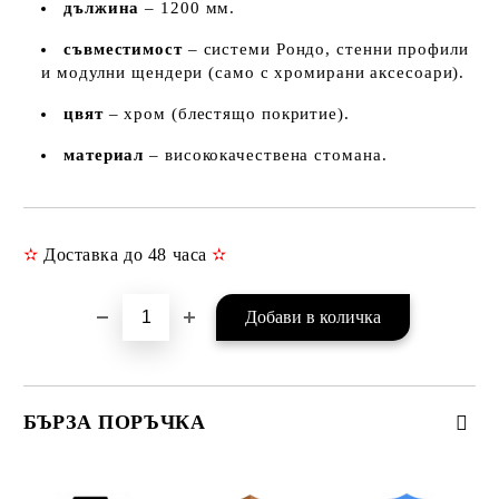
дължина
– 1200 мм.
съвместимост
– системи Рондо, стенни профили
и модулни щендери (само с хромирани аксесоари).
цвят
– хром (блестящо покритие).
материал
– висококачествена стомана.
✫
Доставка до 48 часа
✫
Добави в желани
БЪРЗА ПОРЪЧКА
САМО ПОПЪЛНЕТЕ 3 ПОЛЕТА