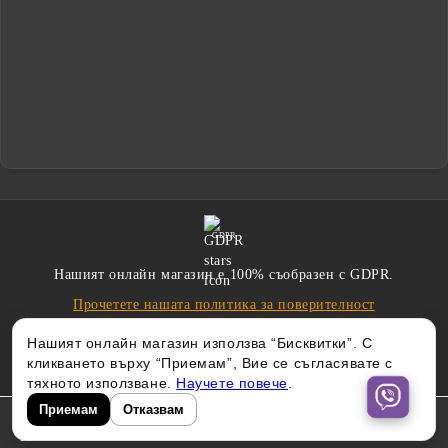
GDPR
Нашият онлайн магазин е 100% съобразен с GDPR.
Прочетете нашата политика за поверителност
Нашият онлайн магазин използва “Бисквитки”. С
кликването върху “Приемам”, Вие се съгласявате с
тяхното използване.
Научете повече
.
Приемам
Отказвам
Изработен от
|
Онлайн магазин от SELITON
PeachWebLab