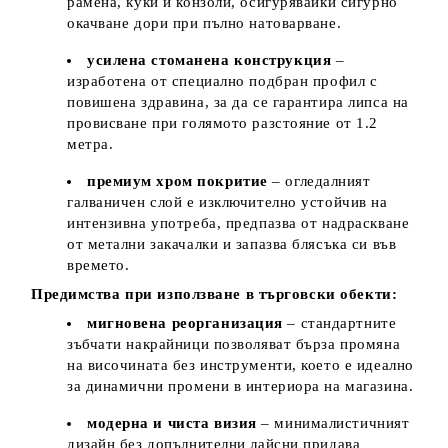
рамена, куки и конзоли, осигурявайки сигурно
окачване дори при пълно натоварване.
усилена стоманена конструкция
–
изработена от специално подбран профил с
повишена здравина, за да се гарантира липса на
провисване при голямото разстояние от 1.2
метра.
премиум хром покритие
– огледалният
галваничен слой е изключително устойчив на
интензивна употреба, предпазва от надраскване
от метални закачалки и запазва блясъка си във
времето.
Предимства при използване в търговски обекти:
мигновена реорганизация
– стандартните
зъбчати накрайници позволяват бърза промяна
на височината без инструменти, което е идеално
за динамични промени в интериора на магазина.
модерна и чиста визия
– минималистичният
дизайн без допълнителни лайсни придава